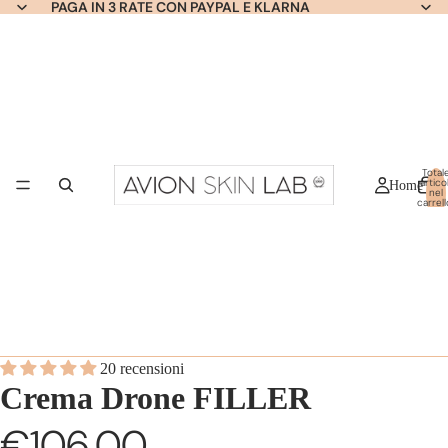
PAGA IN 3 RATE CON PAYPAL E KLARNA
Total
articol
Home
nel
carrell
0
20 recensioni
Crema Drone FILLER
€106,00