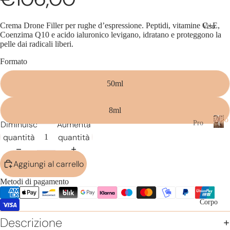
Crema Drone Filler per rughe d’espressione. Peptidi, vitamine C+E,
Viso
Coenzima Q10 e acido ialuronico levigano, idratano e proteggono la
pelle dai radicali liberi.
Formato
50ml
8ml
Viso
Diminuisci
Aumenta
Pro
dot
quantità
quantità
V
i
ti
s
Aggiungi al carrello
De
o
ter
Metodi di pagamento
sio
ne
Corpo
Lo
Descrizione