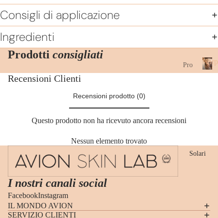
zio
Consigli di applicazione
ni
Es
Ingredienti
fol
Prodotti
consigliati
iaz
Corp
Pro
ion
dot
Recensioni Clienti
C
e
o
ti
Sie
Recensioni prodotto (0)
r
Cr
ri
p
em
o
vis
Questo prodotto non ha ricevuto ancora recensioni
e
o
cor
Nessun elemento trovato
Cr
po
Solari
em
Sie
e
ri
I nostri canali social
vis
cor
Facebook
Instagram
o
po
IL MONDO AVION
M
SERVIZIO CLIENTI